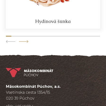
Hydinová šunka
Mäsokombinát Púchov, a.s.
Vsetínska cesta 1354/15
020 39 Púchov