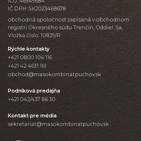
IČO: 46549684
IČ DPH: SK2023468678
obchodná spoločnosť zapísaná v obchodnom
registri Okresného súdu Trenčín, Oddiel: Sa,
Vložka číslo: 10829/R
Rýchle kontakty
+421 0800 104 116
+421 42 4631 161
obchod@masokombinatpuchov.sk
Podniková predajňa
+421 042/437 86 30
Kontakt pre média
sekretariat@masokombinatpuchov.sk