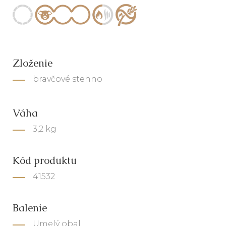
Zloženie
bravčové stehno
Váha
3,2 kg
Kód produktu
41532
Balenie
Umelý obal