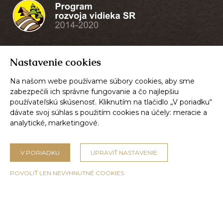
Nastavenie cookies
Na našom webe používame súbory cookies, aby sme
zabezpečili ich správne fungovanie a čo najlepšiu
používateľskú skúsenosť. Kliknutím na tlačidlo „V poriadku“
dávate svoj súhlas s použitím cookies na účely:
meracie a
analytické, marketingové
.
© 2026,
Mäsokombinát Púchov, a.s.
V PORIADKU
UPRAVIŤ NASTAVENIE
Nastavenie cookies
POVOLIŤ LEN NEVYHNUTNÉ COOKIES