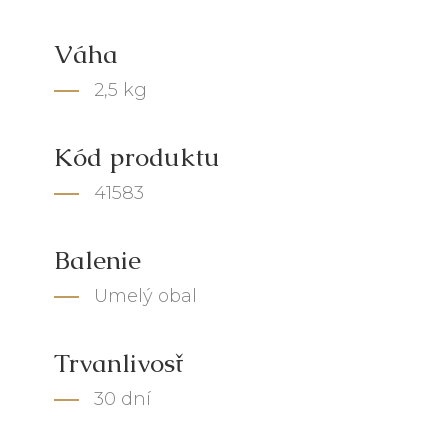
Váha
2,5 kg
Kód produktu
41583
Balenie
Umelý obal
Trvanlivosť
30 dní