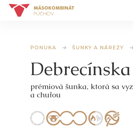
PONUKA
ŠUNKY A NÁREZY
Debrecínska
prémiová šunka, ktorá sa vy
a chuťou