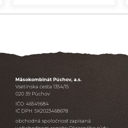
Mäsokombinát Púchov, a.s.
Vsetínska cesta 1354/15
020 39 Púchov
IČO: 46549684
IČ DPH: SK2023468678
obchodná spoločnosť zapísaná