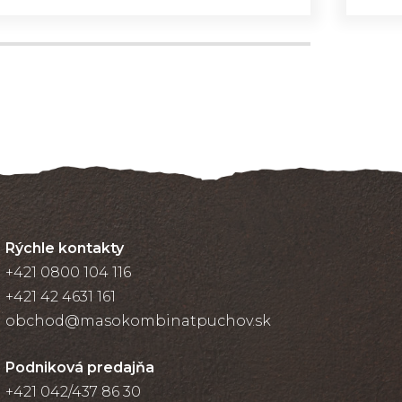
Rýchle kontakty
+421 0800 104 116
+421 42 4631 161
obchod@masokombinatpuchov.sk
Podniková predajňa
+421 042/437 86 30