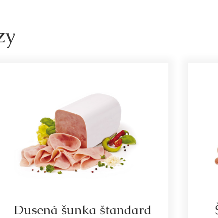
zy
Dusená šunka štandard