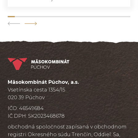
Mäsokombinát Púchov, a.s.
Vsetínska cesta 1354/15
020 39 Púchov
IČO: 46549684
IČ DPH: SK2023468678
obchodná spoločnosť zapísaná v obchodnom
registri Okresného súdu Trenčín, Oddiel: Sa,