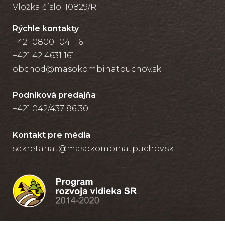
Vložka číslo: 10829/R
Rýchle kontakty
+421 0800 104 116
+421 42 4631 161
obchod@masokombinatpuchov.sk
Podniková predajňa
+421 042/437 86 30
Kontakt pre média
sekretariat@masokombinatpuchov.sk