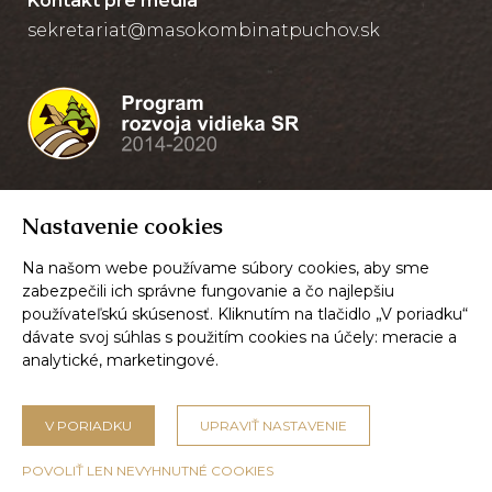
Kontakt pre média
sekretariat@masokombinatpuchov.sk
Nastavenie cookies
Na našom webe používame súbory cookies, aby sme
zabezpečili ich správne fungovanie a čo najlepšiu
používateľskú skúsenosť. Kliknutím na tlačidlo „V poriadku“
dávate svoj súhlas s použitím cookies na účely:
meracie a
analytické, marketingové
.
© 2026,
Mäsokombinát Púchov, a.s.
V PORIADKU
UPRAVIŤ NASTAVENIE
Nastavenie cookies
POVOLIŤ LEN NEVYHNUTNÉ COOKIES