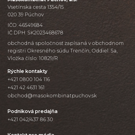
Vsetínska cesta 1354/15
020 39 Púchov
IČO: 46549684
IČ DPH: SK2023468678
obchodná spoločnosť zapísaná v obchodnom
registri Okresného súdu Trenčín, Oddiel: Sa,
Vložka číslo: 10829/R
Rýchle kontakty
+421 0800 104 116
+421 42 4631 161
obchod@masokombinatpuchov.sk
Podniková predajňa
+421 042/437 86 30