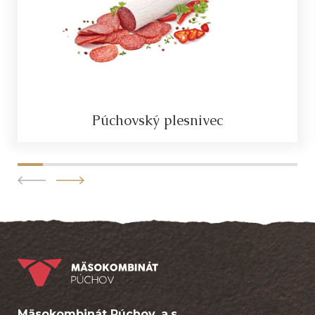
Púchovský plesnivec
Mäsokombinát Púchov, a.s.