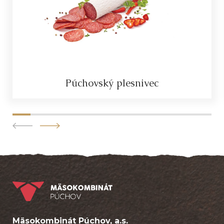
Púchovský plesnivec
Mäsokombinát Púchov, a.s.