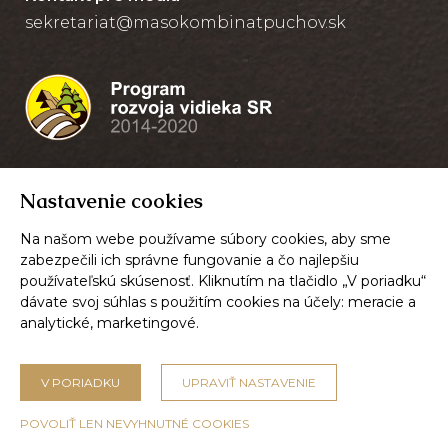
sekretariat@masokombinatpuchov.sk
Nastavenie cookies
Na našom webe používame súbory cookies, aby sme
zabezpečili ich správne fungovanie a čo najlepšiu
používateľskú skúsenosť. Kliknutím na tlačidlo „V poriadku“
dávate svoj súhlas s použitím cookies na účely:
meracie a
analytické, marketingové
.
© 2026,
Mäsokombinát Púchov, a.s.
V PORIADKU
UPRAVIŤ NASTAVENIE
Nastavenie cookies
POVOLIŤ LEN NEVYHNUTNÉ COOKIES