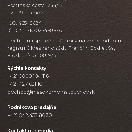
Vsetínska cesta 1354/15
020 39 Púchov
IČO: 46549684
IČ DPH: SK2023468678
obchodná spoločnosť zapísaná v obchodnom
registri Okresného súdu Trenčín, Oddiel: Sa,
Vložka číslo: 10829/R
Rýchle kontakty
+421 0800 104 116
+421 42 4631 161
obchod@masokombinatpuchov.sk
Podniková predajňa
+421 042/437 86 30
Kontakt pre média