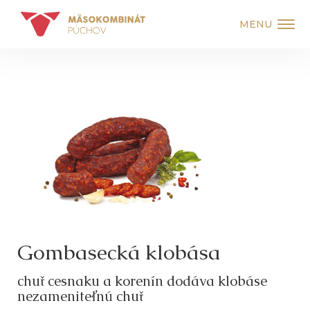
MENU
Gombasecká klobása
chuť cesnaku a korenín dodáva klobáse
nezameniteľnú chuť