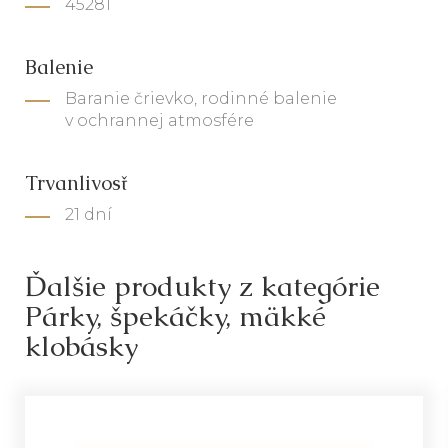
45281
Balenie
Baranie črievko, rodinné balenie
v ochrannej atmosfére
Trvanlivosť
21 dní
Ďalšie produkty z kategórie
Párky, špekáčky, mäkké
klobásky