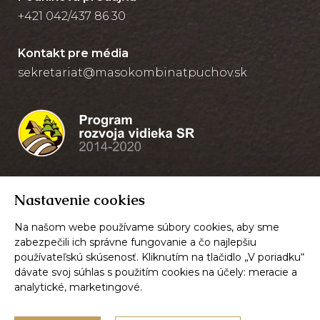
+421 042/437 86 30
Kontakt pre média
sekretariat@masokombinatpuchov.sk
Nastavenie cookies
Na našom webe používame súbory cookies, aby sme
zabezpečili ich správne fungovanie a čo najlepšiu
používateľskú skúsenosť. Kliknutím na tlačidlo „V poriadku“
dávate svoj súhlas s použitím cookies na účely:
meracie a
analytické, marketingové
.
© 2026,
Mäsokombinát Púchov, a.s.