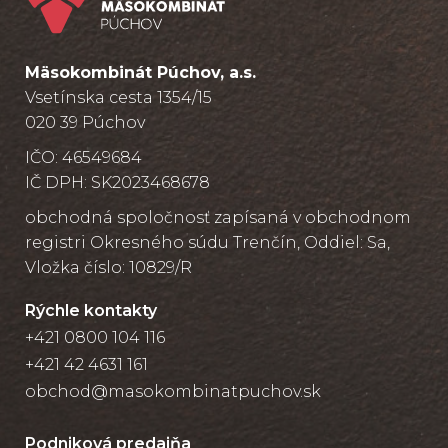
Mäsokombinát Púchov, a.s.
Vsetínska cesta 1354/15
020 39 Púchov
IČO: 46549684
IČ DPH: SK2023468678
obchodná spoločnosť zapísaná v obchodnom
registri Okresného súdu Trenčín, Oddiel: Sa,
Vložka číslo: 10829/R
Rýchle kontakty
+421 0800 104 116
+421 42 4631 161
obchod@masokombinatpuchov.sk
Podniková predajňa