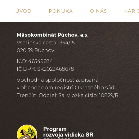
ÚVOD
PONUKA
O NÁS
KARI
Mäsokombinát Púchov, a.s.
Vsetínska cesta 1354/15
020 39 Púchov
IČO: 46549684
IČ DPH: SK2023468678
obchodná spoločnosť zapísaná
v obchodnom registri Okresného súdu
Trenčín, Oddiel: Sa, Vložka číslo: 10829/R