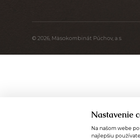
© 2026,
Mäsokombinát Púchov, a.s.
Nastavenie c
Na našom webe použ
najlepšiu používate