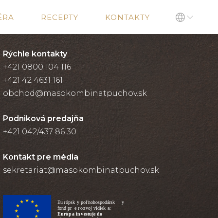
ÉRA
RECEPTY
KONTAKTY
Rýchle kontakty
+421 0800 104 116
+421 42 4631 161
obchod@masokombinatpuchov.sk
Podniková predajňa
+421 042/437 86 30
Kontakt pre média
sekretariat@masokombinatpuchov.sk