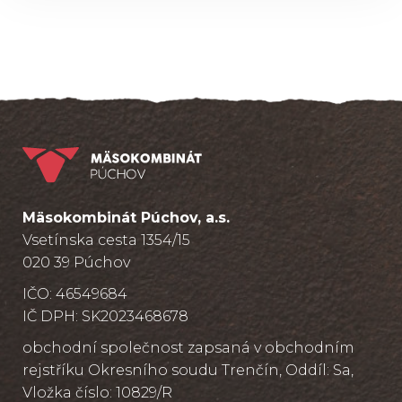
Mäsokombinát Púchov, a.s.
Vsetínska cesta 1354/15
020 39 Púchov
IČO: 46549684
IČ DPH: SK2023468678
obchodní společnost zapsaná v obchodním
rejstříku Okresního soudu Trenčín, Oddíl: Sa,
Vložka číslo: 10829/R